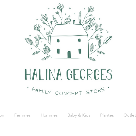
on
Femmes
Hommes
Baby & Kids
Plantes
Outlet