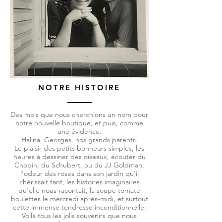
NOTRE HISTOIRE
Des mois que nous cherchions un nom pour
notre nouvelle boutique, et puis, comme
une évidence.
Halina, Georges, nos grands parents.
Le plaisir des petits bonheurs simples, les
heures à dessiner des oiseaux, écouter du
Chopin, du Schubert, ou du JJ Goldman,
l’odeur des roses dans son jardin qu’il
chérissait tant, les histoires imaginaires
qu’elle nous racontait, la soupe tomate
boulettes le mercredi après-midi, et surtout
cette immense tendresse inconditionnelle.
Voilà tous les jolis souvenirs que nous