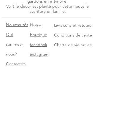
gardons en mémoire.
Voilà le décor est planté pour cette nouvelle
aventure en famille.
Nouveautés
Notre
Livraisons et retours
Qui
boutique
Conditions de vente
sommes-
facebook
Charte de vie privée
nous?
instagram
Contact
ez-
nous!
Recevez notre newsletter!
Je m'abonne!