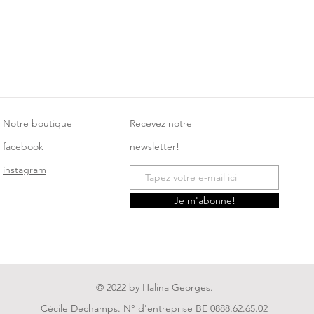
Notre boutique
Recevez notre
facebook
newsletter!
instagram
Je m'abonne!
© 2022 by Halina Georges.
Cécile Dechamps. N° d'entreprise BE 0888.62.65.02