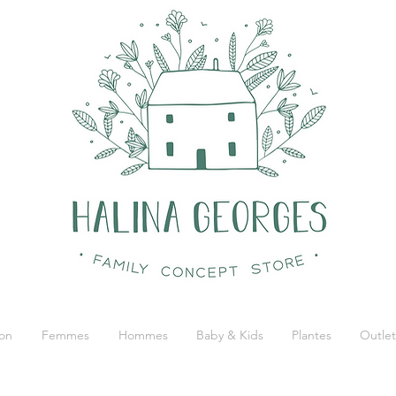
on
Femmes
Hommes
Baby & Kids
Plantes
Outlet