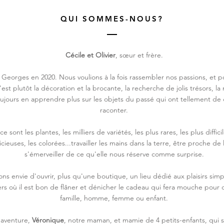
QUI SOMMES-NOUS?
Cécile et Olivier
, sœur et frère.
Georges en 2020. Nous voulions à la fois rassembler nos passions, et p
c'est plutôt la décoration et la brocante, la recherche de jolis trésors, l
oujours en apprendre plus sur les objets du passé qui ont tellement de 
raconter.
 ce sont les plantes, les milliers de variétés, les plus rares, les plus difficil
icieuses, les colorées...travailler les mains dans la terre, être proche de 
s'émerveiller de ce qu'elle nous réserve comme surprise.
ns envie d'ouvrir, plus qu'une boutique, un lieu dédié aux plaisirs simple
vers où il est bon de flâner et dénicher le cadeau qui fera mouche pou
famille, homme, femme ou enfant.
'aventure,
Véronique
, notre maman, et mamie de 4 petits-enfants, qui 