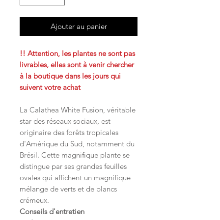
Ajouter au panier
!! Attention, les plantes ne sont pas
livrables, elles sont à venir chercher
à la boutique dans les jours qui
suivent votre achat
La Calathea White Fusion, véritable
star des réseaux sociaux, est
originaire des forêts tropicales
d'Amérique du Sud, notamment du
Brésil. Cette magnifique plante se
distingue par ses grandes feuilles
ovales qui affichent un magnifique
mélange de verts et de blancs
crémeux.
Conseils d'entretien